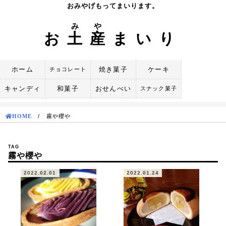
Skip
おみやげもってまいります。
to
み
や
content
お
土
産
まいり
ホーム
焼き菓子
ケーキ
チョコレート
キャンディ
和菓子
おせんべい
スナック菓子
HOME
/
霧や櫻や
TAG
霧や櫻や
2022.02.01
2022.01.24