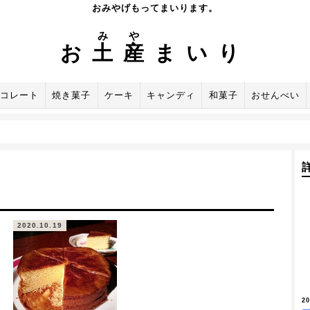
おみやげもってまいります。
み
や
お
土
産
まいり
コレート
焼き菓子
ケーキ
キャンディ
和菓子
おせんべい
2020.10.19
2