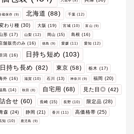
六花亭
(9)
北海道
(88)
千葉
(12)
冷蔵保存
(9)
変わり種
(30)
大阪
(19)
宮城
(10)
富山
(9)
山形
(17)
岡山
(15)
島根
(16)
山梨
(12)
店舗販売のみ
(16)
愛媛
(11)
愛知
(12)
徳島
(9)
日持ち短め
(103)
新潟
(16)
日持ち長め
(82)
東京
(58)
栃木
(17)
福岡
(20)
海外
(16)
石川
(13)
滋賀
(10)
神奈川
(9)
自宅用
(68)
見た目◎
(42)
福島
(14)
秋田
(8)
詰合せ
(60)
限定品
(28)
長崎
(15)
長野
(10)
青森
(24)
高価格帯
(25)
静岡
(21)
香川
(11)
高知
(10)
鹿児島
(9)