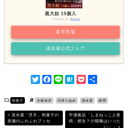
黒大奴 15個入
created by
Rinker
楽天市場
清水屋公式ストア
T
F
Li
H
P
共
w
a
n
at
o
有
itt
c
e
e
c
和菓子
冷蔵保存
日持ち短め
清水屋
静岡
er
e
n
k
b
a
et
投
清水屋「浮月」和菓子の
中浦食品「しまねっこ人形
老舗のふわふわブッセ
焼」彼女？の猫種はいった
o
稿
い・・