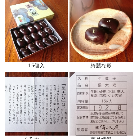
15個入
綺麗な形