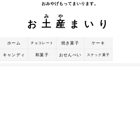
Skip
おみやげもってまいります。
to
み
や
content
お
土
産
まいり
ホーム
焼き菓子
ケーキ
チョコレート
キャンディ
和菓子
おせんべい
スナック菓子