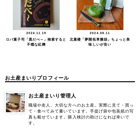
2024.11.19
2024.08.11
ロバ菓子司「黒だべ～」検索すると
北菓楼「夢開拓草饅頭」ちょっと美
不穏な紅麹
味しいが良い
お土産まいりプロフィール
お土産まいり管理人
職場や友人、大切な方へのお土産。実際に見て・買っ
て・食べてみて書いています。手提げ袋や包装紙の写
真も載せています。購入検討の助けになれば幸いで
す。