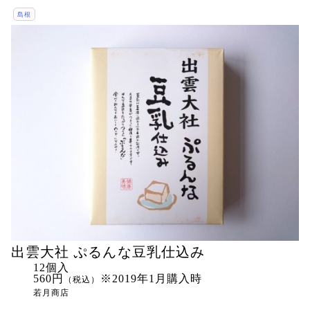
島根
出雲大社 ぷるんな豆乳仕込み
12個入
560円
※2019年1月購入時
（税込）
若月商店