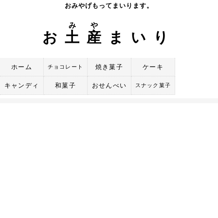
Skip
おみやげもってまいります。
to
み
や
content
お
土
産
まいり
ホーム
焼き菓子
ケーキ
チョコレート
キャンディ
和菓子
おせんべい
スナック菓子