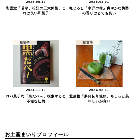
2025.08.13
2025.04.01
彩雲堂「若草」松江の三大銘菓、こ
亀じるし「水戸の梅」爽やかな梅酢
れは良い和菓子
の香りはとても良い
和菓子
和菓子
2024.11.19
2024.08.11
ロバ菓子司「黒だべ～」検索すると
北菓楼「夢開拓草饅頭」ちょっと美
不穏な紅麹
味しいが良い
お土産まいりプロフィール