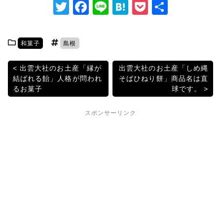
T
F
Li
H
P
共
w
a
n
at
o
有
itt
c
e
e
c
和菓子
島根
er
e
n
k
b
a
et
投
出雲大社のお土産「縁が
出雲大社のお土産「しめ縄
結ばれる飴」人格が問われ
そばひねり餅」商品名は直
o
稿
るお菓子
球です。
o
ナ
k
スポンサーリンク
ビ
ゲ
ー
シ
ョ
ン