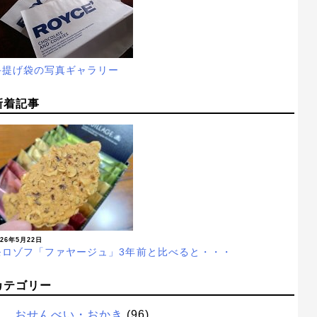
手提げ袋の写真ギャラリー
新着記事
026年5月22日
モロゾフ「ファヤージュ」3年前と比べると・・・
カテゴリー
おせんべい・おかき
(96)