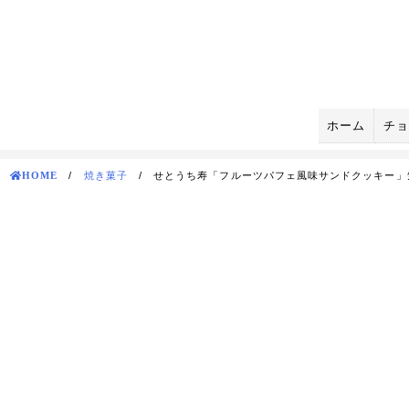
Skip
to
content
ホーム
チョ
HOME
/
焼き菓子
/
せとうち寿「フルーツパフェ風味サンドクッキー」