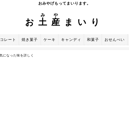
おみやげもってまいります。
み
や
お
土
産
まいり
コレート
焼き菓子
ケーキ
キャンディ
和菓子
おせんべい
気になった味を詳しく