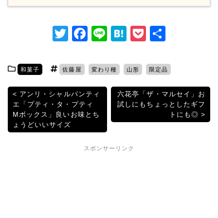
T
F
Li
H
P
共
w
a
n
at
o
有
itt
c
e
e
c
和菓子
佐藤屋
変わり種
山形
限定品
er
e
n
k
b
a
et
投
アンリ・シャルパンティ
六花亭「ザ・マルセイ」お
エ「プティ・タ・プティ
試しにもちょっとしたギフ
o
稿
Mボックス」良いお味とち
トにも◎
o
ょうどいいサイズ
ナ
k
ビ
スポンサーリンク
ゲ
ー
シ
ョ