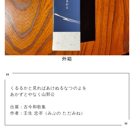
外箱
くるるかと見ればあけぬるなつのよを
あかずとやなく山郭公
出展：古今和歌集
作者：壬生 忠岑（みぶの ただみね）