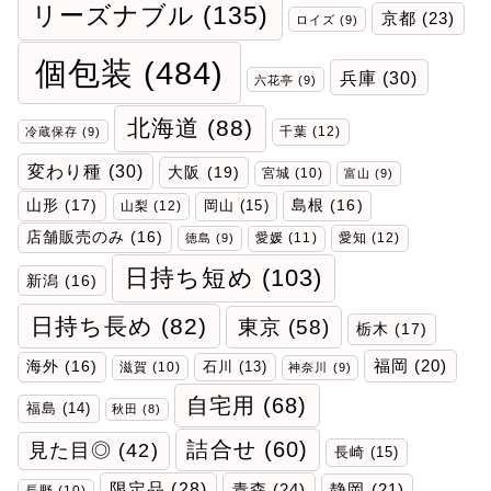
リーズナブル
(135)
京都
(23)
ロイズ
(9)
個包装
(484)
兵庫
(30)
六花亭
(9)
北海道
(88)
千葉
(12)
冷蔵保存
(9)
変わり種
(30)
大阪
(19)
宮城
(10)
富山
(9)
山形
(17)
岡山
(15)
島根
(16)
山梨
(12)
店舗販売のみ
(16)
愛媛
(11)
愛知
(12)
徳島
(9)
日持ち短め
(103)
新潟
(16)
日持ち長め
(82)
東京
(58)
栃木
(17)
福岡
(20)
海外
(16)
石川
(13)
滋賀
(10)
神奈川
(9)
自宅用
(68)
福島
(14)
秋田
(8)
詰合せ
(60)
見た目◎
(42)
長崎
(15)
限定品
(28)
青森
(24)
静岡
(21)
長野
(10)