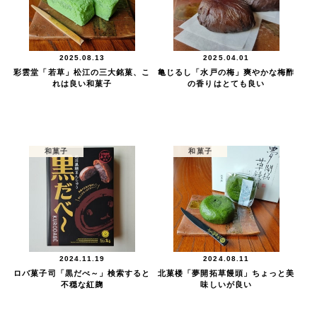
2025.08.13
2025.04.01
彩雲堂「若草」松江の三大銘菓、こ
亀じるし「水戸の梅」爽やかな梅酢
れは良い和菓子
の香りはとても良い
和菓子
和菓子
2024.11.19
2024.08.11
ロバ菓子司「黒だべ～」検索すると
北菓楼「夢開拓草饅頭」ちょっと美
不穏な紅麹
味しいが良い