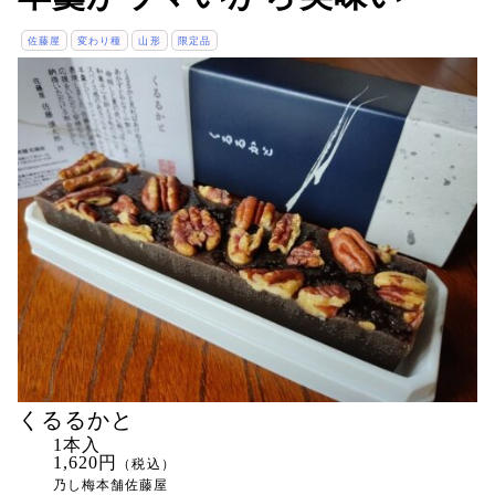
佐藤屋
変わり種
山形
限定品
くるるかと
1本入
1,620円
（税込）
乃し梅本舗佐藤屋