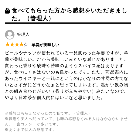
食べてもらった方から感想をいただきまし
た。（管理人）
管理人
★
★
★
★
☆
羊羹が美味しい
ビールやナッツが使われている一見変わった羊羹ですが、羊
羹が美味しい。だから美味しいみたいな感じがありました。
変わった香りや酸味や苦味のようなスパイス感はあります
が、食べにくさはないのも良かったです。ただ、商品案内に
あったウイスキーと一緒にというのはかなりの甘党の方でな
いとさすがにどうかなぁと思ってしまいます。温かい飲み物
との組み合わせがいい（香りが立ちやすい）みたいなので、
やはり日本茶が個人的にはいいなと思いました。
※感想はもらえなかったので私です。（管理人）
※職場や友人へ配っていて、お味の感想をくれる人はなかなかいませ
ん。一言コメントが多いです。
※あくまで個人の感想です。