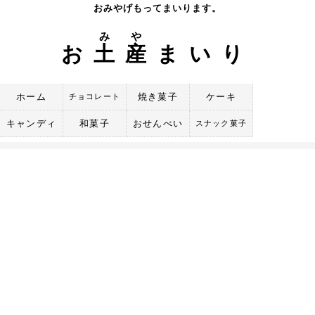
Skip
おみやげもってまいります。
to
み
や
content
お
土
産
まいり
ホーム
焼き菓子
ケーキ
チョコレート
キャンディ
和菓子
おせんべい
スナック菓子