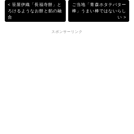
b
a
et
投
笹屋伊織「長福寺餅」と
ご当地「青森ホタテバター
ろけるようなお餅と餡の融
棒」うまい棒ではないらし
o
稿
合
い
o
ナ
k
スポンサーリンク
ビ
ゲ
ー
シ
ョ
ン