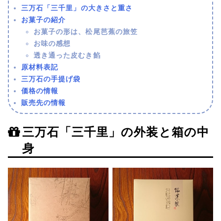
三万石「三千里」の大きさと重さ
お菓子の紹介
お菓子の形は、松尾芭蕉の旅笠
お味の感想
透き通った皮むき餡
原材料表記
三万石の手提げ袋
価格の情報
販売先の情報
三万石「三千里」の外装と箱の中
身