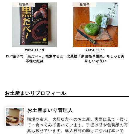
和菓子
和菓子
2024.11.19
2024.08.11
ロバ菓子司「黒だべ～」検索すると
北菓楼「夢開拓草饅頭」ちょっと美
不穏な紅麹
味しいが良い
お土産まいりプロフィール
お土産まいり管理人
職場や友人、大切な方へのお土産。実際に見て・買っ
て・食べてみて書いています。手提げ袋や包装紙の写
真も載せています。購入検討の助けになれば幸いで