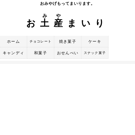
Skip
おみやげもってまいります。
to
み
や
content
お
土
産
まいり
ホーム
焼き菓子
ケーキ
チョコレート
キャンディ
和菓子
おせんべい
スナック菓子