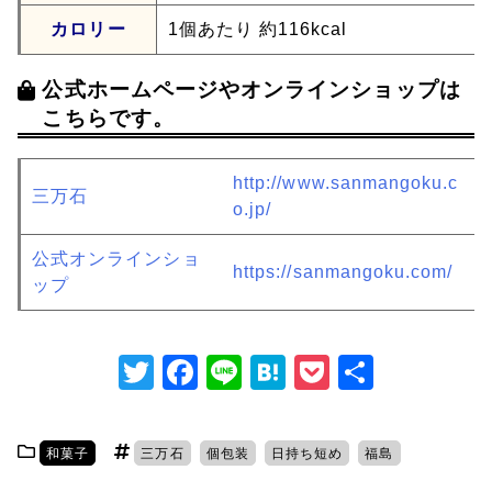
カロリー
1個あたり 約116kcal
公式ホームページやオンラインショップは
こちらです。
http://www.sanmangoku.c
三万石
o.jp/
公式オンラインショ
https://sanmangoku.com/
ップ
T
F
Li
H
P
共
w
a
n
at
o
有
itt
c
e
e
c
和菓子
三万石
個包装
日持ち短め
福島
er
e
n
k