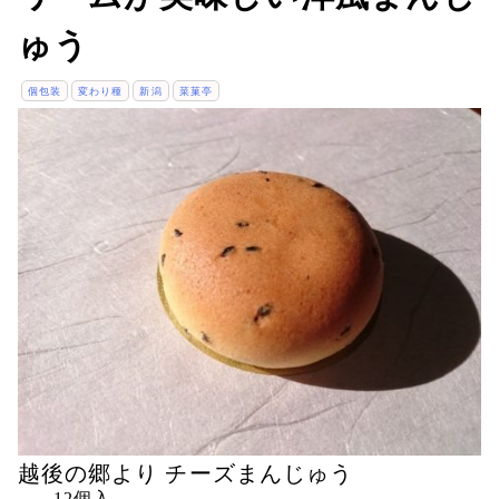
ゅう
個包装
変わり種
新潟
菜菓亭
越後の郷より チーズまんじゅう
12個入