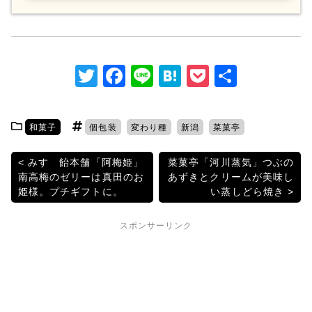
T
F
Li
H
P
共
w
a
n
at
o
有
itt
c
e
e
c
和菓子
個包装
変わり種
新潟
菜菓亭
er
e
n
k
b
a
et
投
みすゞ飴本舗「阿梅姫」
菜菓亭「河川蒸気」つぶの
南高梅のゼリーは真田のお
あずきとクリームが美味し
o
稿
姫様。プチギフトに。
い蒸しどら焼き
o
ナ
k
スポンサーリンク
ビ
ゲ
ー