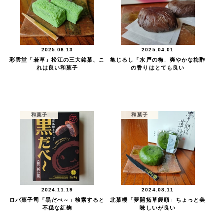
2025.08.13
2025.04.01
彩雲堂「若草」松江の三大銘菓、こ
亀じるし「水戸の梅」爽やかな梅酢
れは良い和菓子
の香りはとても良い
和菓子
和菓子
2024.11.19
2024.08.11
ロバ菓子司「黒だべ～」検索すると
北菓楼「夢開拓草饅頭」ちょっと美
不穏な紅麹
味しいが良い