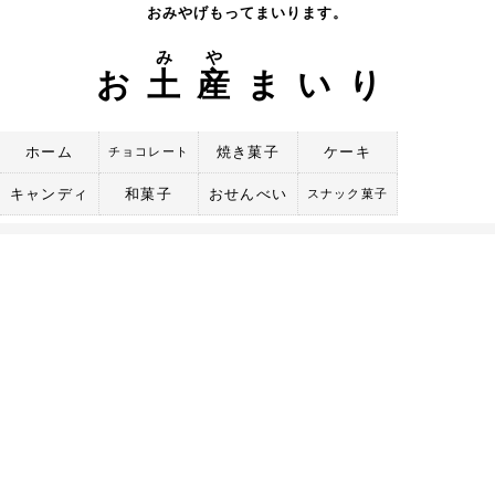
Skip
おみやげもってまいります。
to
み
や
content
お
土
産
まいり
ホーム
焼き菓子
ケーキ
チョコレート
キャンディ
和菓子
おせんべい
スナック菓子