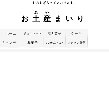
Skip
おみやげもってまいります。
to
み
や
content
お
土
産
まいり
ホーム
焼き菓子
ケーキ
チョコレート
キャンディ
和菓子
おせんべい
スナック菓子