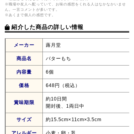
※職場や友人へ配っていて、お味の感想をくれる人はなかなかいませ
ん。一言コメントが多いです。
※あくまで個人の感想です。
紹介した商品の詳しい情報
メーカー
蕗月堂
商品名
バターもち
内容量
6個
価格
648円（税込）
約10日間
賞味期限
開封後、1両日中
サイズ
約15.5cm×11cm×3.5cm
アレルギー
小麦・卵・乳