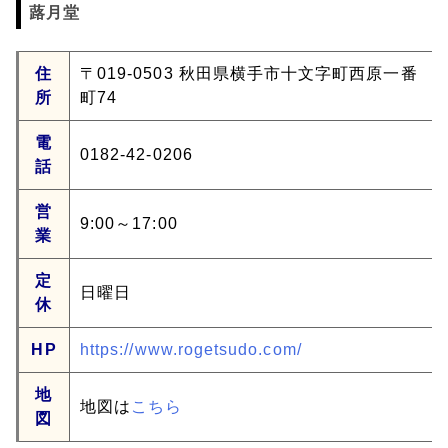
蕗月堂
住
〒019-0503 秋田県横手市十文字町西原一番
所
町74
電
0182-42-0206
話
営
9:00～17:00
業
定
日曜日
休
HP
https://www.rogetsudo.com/
地
地図は
こちら
図