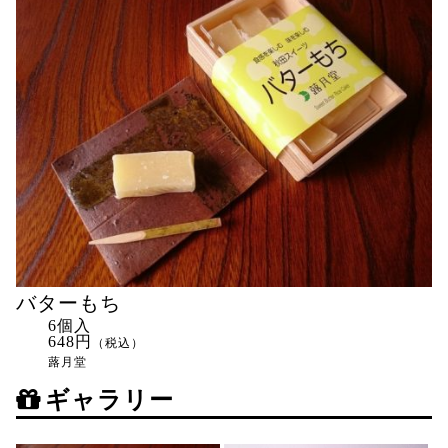
バターもち
6個入
648円
（税込）
蕗月堂
ギャラリー