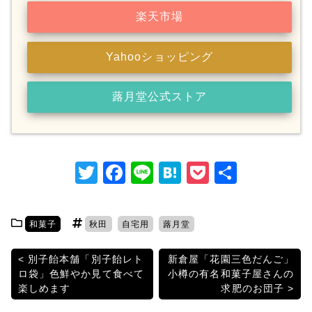
楽天市場
Yahooショッピング
蕗月堂公式ストア
T
F
Li
H
P
共
w
a
n
at
o
有
itt
c
e
e
c
和菓子
秋田
自宅用
蕗月堂
er
e
n
k
b
a
et
投
別子飴本舗「別子飴レト
新倉屋「花園三色だんご」
ロ袋」色鮮やか見て食べて
小樽の有名和菓子屋さんの
o
稿
楽しめます
求肥のお団子
o
ナ