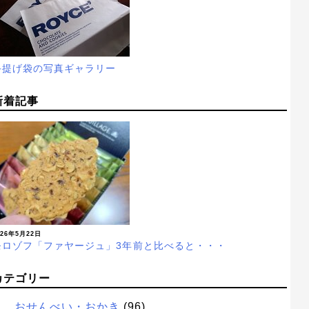
手提げ袋の写真ギャラリー
新着記事
026年5月22日
モロゾフ「ファヤージュ」3年前と比べると・・・
カテゴリー
おせんべい・おかき
(96)