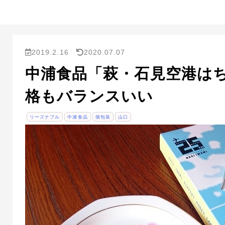
2019.2.16
2020.07.07
中浦食品「萩・石見空港は
格もバランスいい
リーズナブル
中浦食品
個包装
山口