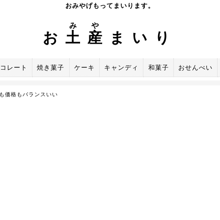
おみやげもってまいります。
み
や
お
土
産
まいり
コレート
焼き菓子
ケーキ
キャンディ
和菓子
おせんべい
も価格もバランスいい