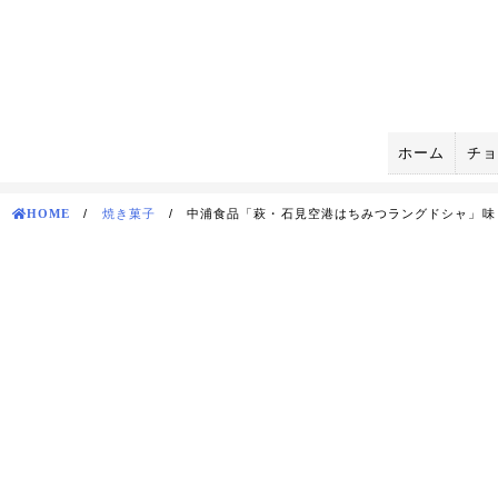
Skip
to
content
ホーム
チョ
HOME
/
焼き菓子
/
中浦食品「萩・石見空港はちみつラングドシャ」味