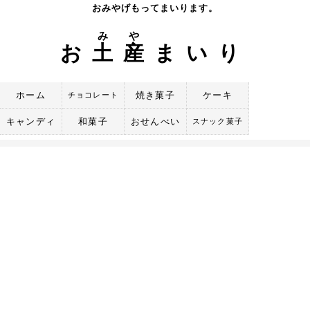
Skip
おみやげもってまいります。
to
み
や
content
お
土
産
まいり
ホーム
焼き菓子
ケーキ
チョコレート
キャンディ
和菓子
おせんべい
スナック菓子