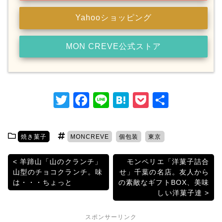
Yahooショッピング
MON CREVE公式ストア
T
F
Li
H
P
共
w
a
n
at
o
有
itt
c
e
e
c
焼き菓子
MONCREVE
個包装
東京
er
e
n
k
b
a
et
投
羊蹄山「山のクランチ」
モンペリエ「洋菓子詰合
山型のチョコクランチ。味
せ」千葉の名店。友人から
o
稿
は・・・ちょっと
の素敵なギフトBOX、美味
o
しい洋菓子達
ナ
k
ビ
スポンサーリンク