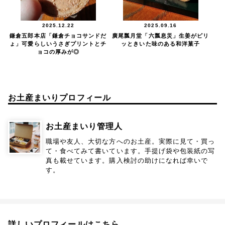
2025.12.22
2025.09.16
鎌倉五郎本店「鎌倉チョコサンドだ
廣尾瓢月堂「六瓢息災」生姜がピリ
ょ」可愛らしいうさぎプリントとチ
ッときいた味のある和洋菓子
ョコの厚みが◎
お土産まいりプロフィール
お土産まいり管理人
職場や友人、大切な方へのお土産。実際に見て・買っ
て・食べてみて書いています。手提げ袋や包装紙の写
真も載せています。購入検討の助けになれば幸いで
す。
詳しいプロフィールはこちら