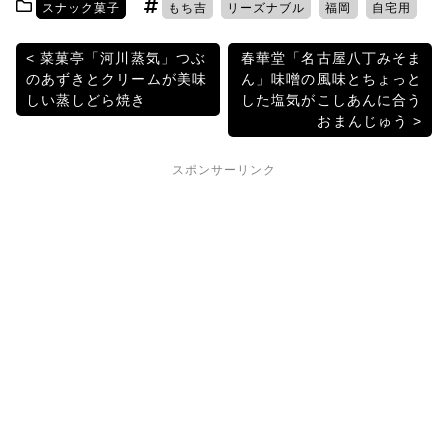
スナック菓子
もち吉
リーズナブル
福岡
自宅用
er
e
n
k
b
a
et
投
菜菓亭「河川蒸気」つぶ
春華堂「名古屋八丁みそま
のあずきとクリームが美味
ん」味噌の風味とちょっと
o
稿
しい蒸しどら焼き
した塩気がこしあんに合う
o
おまんじゅう
ナ
k
ビ
スポンサーリンク
ゲ
ー
シ
ョ
ン