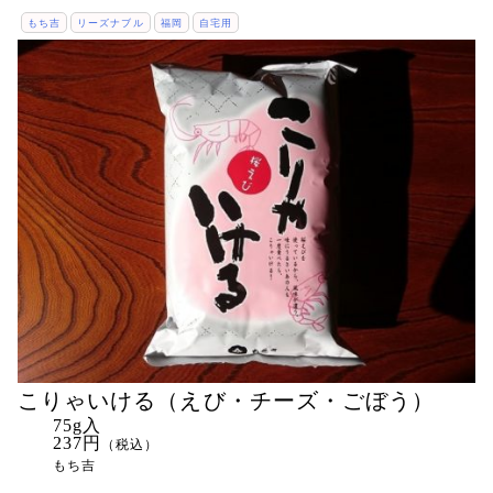
もち吉
リーズナブル
福岡
自宅用
こりゃいける（えび・チーズ・ごぼう）
75g入
237円
（税込）
もち吉