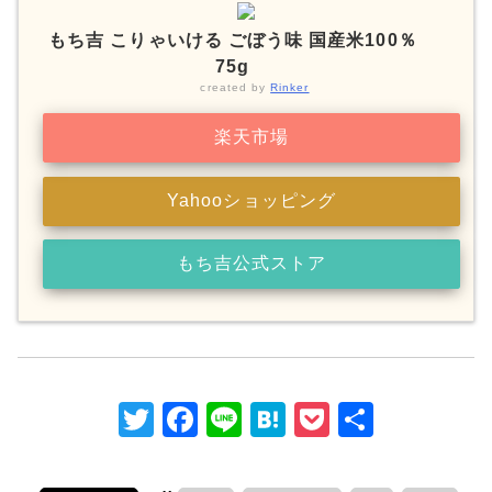
もち吉 こりゃいける ごぼう味 国産米100％
75g
created by
Rinker
楽天市場
Yahooショッピング
もち吉公式ストア
T
F
Li
H
P
共
w
a
n
at
o
有
itt
c
e
e
c