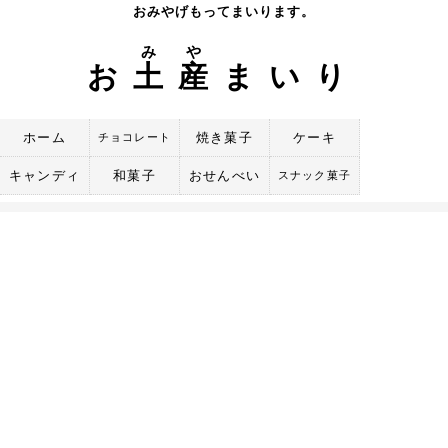
Skip
おみやげもってまいります。
to
み
や
content
お
土
産
まいり
ホーム
焼き菓子
ケーキ
チョコレート
キャンディ
和菓子
おせんべい
スナック菓子