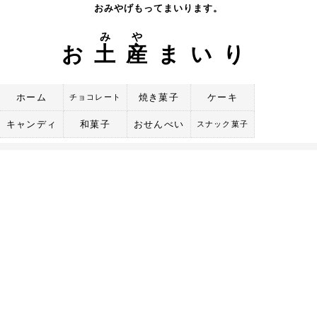
Skip
おみやげもってまいります。
to
み
や
content
お
土
産
まいり
ホーム
焼き菓子
ケーキ
チョコレート
キャンディ
和菓子
おせんべい
スナック菓子