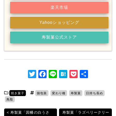
楽天市場
Yahooショッピング
寿製菓公式ストア
T
F
Li
H
P
共
w
a
n
at
o
有
itt
c
e
e
c
焼き菓子
個包装
変わり種
寿製菓
日持ち長め
er
e
n
k
鳥取
b
a
et
投
寿製菓「因幡の白うさ
寿製菓「ラズベリークリー
o