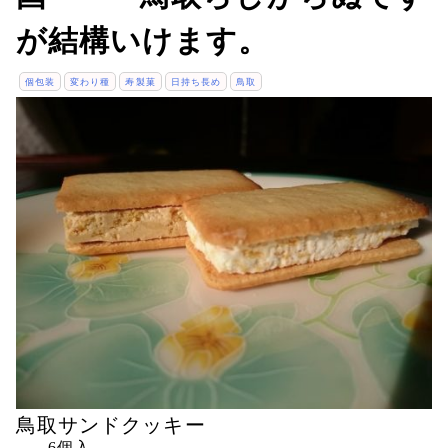
が結構いけます。
個包装
変わり種
寿製菓
日持ち長め
鳥取
鳥取サンドクッキー
6個入