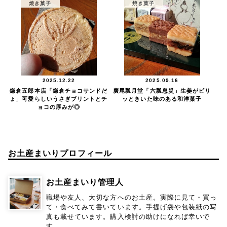
焼き菓子
焼き菓子
2025.12.22
2025.09.16
鎌倉五郎本店「鎌倉チョコサンドだ
廣尾瓢月堂「六瓢息災」生姜がピリ
ょ」可愛らしいうさぎプリントとチ
ッときいた味のある和洋菓子
ョコの厚みが◎
お土産まいりプロフィール
お土産まいり管理人
職場や友人、大切な方へのお土産。実際に見て・買っ
て・食べてみて書いています。手提げ袋や包装紙の写
真も載せています。購入検討の助けになれば幸いで
す。