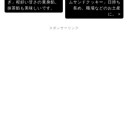
ぎ」程好い甘さの黄身餡。
ムサンドクッキー」日持ち
稿
o
抹茶餡も美味しいです。
長め。職場などのお土産
に。
k
ナ
ビ
スポンサーリンク
ゲ
ー
シ
ョ
ン