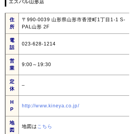
エスパル山形店
住
〒990-0039 山形県山形市香澄町1丁目1-1 S-
所
PAL山形 2F
電
023-628-1214
話
営
9:00～19:30
業
定
–
休
H
http://www.kineya.co.jp/
P
地
地図は
こちら
図