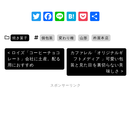
T
F
Li
H
P
共
w
a
n
at
o
有
itt
c
e
e
c
焼き菓子
個包装
変わり種
山形
杵屋本店
er
e
n
k
b
a
et
投
ロイズ「コーヒーチョコ
カファレル「オリジナルギ
レート」会社に土産。配る
フトメディア 」可愛い包
o
稿
用におすすめ
装と見た目を裏切らない美
o
味しさ
ナ
k
ビ
スポンサーリンク
ゲ
ー
シ
ョ