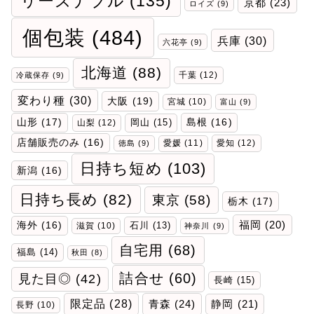
リーズナブル
(135)
京都
(23)
ロイズ
(9)
個包装
(484)
兵庫
(30)
六花亭
(9)
北海道
(88)
千葉
(12)
冷蔵保存
(9)
変わり種
(30)
大阪
(19)
宮城
(10)
富山
(9)
山形
(17)
岡山
(15)
島根
(16)
山梨
(12)
店舗販売のみ
(16)
愛媛
(11)
愛知
(12)
徳島
(9)
日持ち短め
(103)
新潟
(16)
日持ち長め
(82)
東京
(58)
栃木
(17)
福岡
(20)
海外
(16)
石川
(13)
滋賀
(10)
神奈川
(9)
自宅用
(68)
福島
(14)
秋田
(8)
詰合せ
(60)
見た目◎
(42)
長崎
(15)
限定品
(28)
青森
(24)
静岡
(21)
長野
(10)