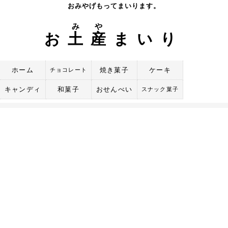
Skip
おみやげもってまいります。
to
み
や
content
お
土
産
まいり
ホーム
焼き菓子
ケーキ
チョコレート
キャンディ
和菓子
おせんべい
スナック菓子