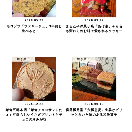
2026.05.22
2026.03.22
モロゾフ「ファヤージュ」3年前と
まるたや洋菓子店「あげ潮」今も昔
比べると・・・
も変わらぬお味で愛されるクッキー
焼き菓子
焼き菓子
2025.12.22
2025.09.16
鎌倉五郎本店「鎌倉チョコサンドだ
廣尾瓢月堂「六瓢息災」生姜がピリ
ょ」可愛らしいうさぎプリントとチ
ッときいた味のある和洋菓子
ョコの厚みが◎