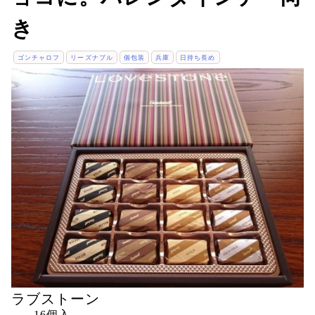
き
ゴンチャロフ
リーズナブル
個包装
兵庫
日持ち長め
ラブストーン
16個入