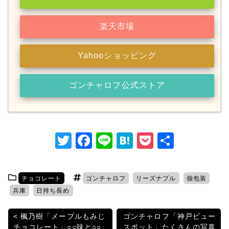
楽天市場
Yahooショッピング
ゴンチャロフ公式ストア
T
F
Li
H
P
共
w
a
n
at
o
有
itt
c
e
e
c
チョコレート
ゴンチャロフ
リーズナブル
個包装
er
e
n
k
兵庫
日持ち長め
b
a
et
投
楓乃樹「メープルもみじ
ゴンチャロフ「神戸ビュー
o
チョコレート」○○味と○○
スポット」たくさんの写真