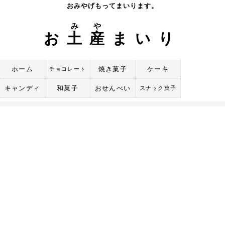
Skip
おみやげもってまいります。
to
み
や
content
お
土
産
まいり
ホーム
焼き菓子
ケーキ
チョコレート
キャンディ
和菓子
おせんべい
スナック菓子