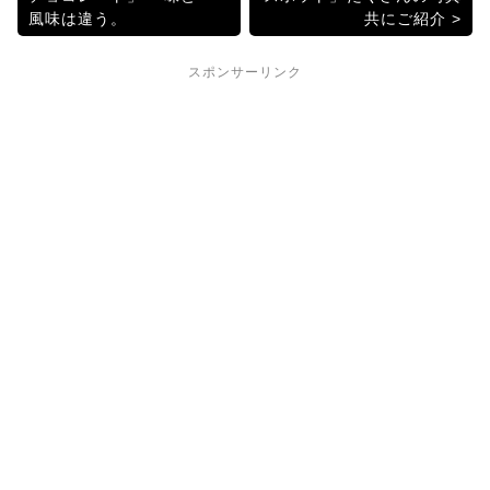
稿
o
風味は違う。
共にご紹介
k
ナ
スポンサーリンク
ビ
ゲ
ー
シ
ョ
ン