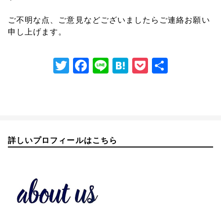
ご不明な点、ご意見などございましたらご連絡お願い
申し上げます。
T
F
Li
H
P
共
w
a
n
at
o
有
itt
c
e
e
c
er
e
n
k
b
a
et
o
詳しいプロフィールはこちら
o
k