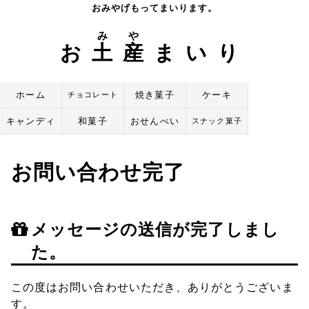
Skip
おみやげもってまいります。
to
み
や
content
お
土
産
まいり
ホーム
焼き菓子
ケーキ
チョコレート
キャンディ
和菓子
おせんべい
スナック菓子
お問い合わせ完了
メッセージの送信が完了しまし
た。
この度はお問い合わせいただき、ありがとうございま
す。