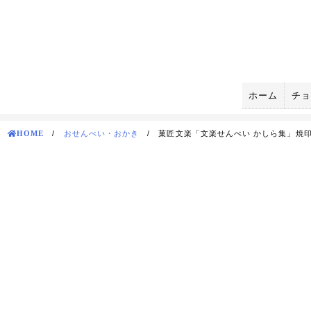
Skip
to
content
ホーム
チョ
HOME
/
おせんべい・おかき
/
菓匠文楽「文楽せんべい かしら集」焼