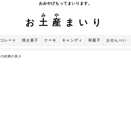
おみやげもってまいります。
み
や
お
土
産
まいり
コレート
焼き菓子
ケーキ
キャンディ
和菓子
おせんべい
印の絵柄の良さ