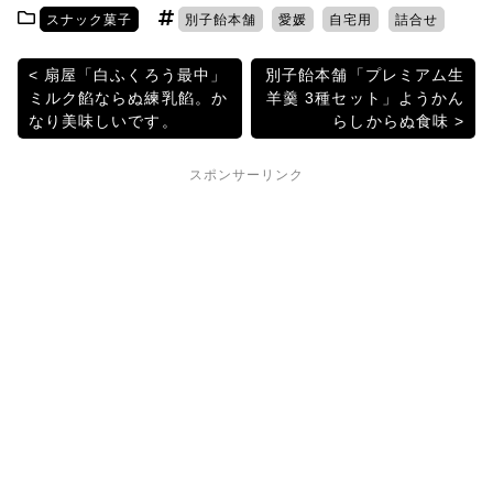
itt
c
e
e
c
スナック菓子
別子飴本舗
愛媛
自宅用
詰合せ
er
e
n
k
b
a
et
投
扇屋「白ふくろう最中」
別子飴本舗「プレミアム生
ミルク餡ならぬ練乳餡。か
羊羹 3種セット」ようかん
o
稿
なり美味しいです。
らしからぬ食味
o
ナ
k
スポンサーリンク
ビ
ゲ
ー
シ
ョ
ン