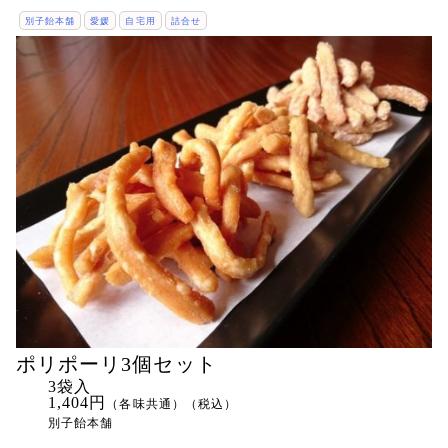
別子飴本舗
愛媛
自宅用
詰合せ
ポリポーリ3個セット
3袋入
1,404円
（各味共通）（税込）
別子飴本舗