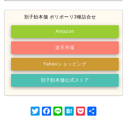
別子飴本舗 ポリポーリ3種詰合せ
Amazon
楽天市場
Yahooショッピング
別子飴本舗公式ストア
T
F
Li
H
P
共
w
a
n
at
o
有