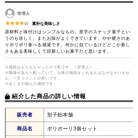
管理人
★
★
★
★
☆
素朴な美味しさ
原材料と味付けはシンプルなもの。里芋のスナック菓子とい
うのも珍しく、またお味がよくできています。やや硬さのあ
りポリポリ食べる感覚です。何かに似ているけどどこか新し
さもある美味しくて目新しいお菓子だと思います。
※感想はもらえなかったので私です。（管理人）
※職場や友人へ配っていて、お味の感想をくれる人はなかなかいませ
ん。一言コメントが多いです。
※あくまで個人の感想です。
紹介した商品の詳しい情報
販売者
別子飴本舗
商品名
ポリポーリ3個セット