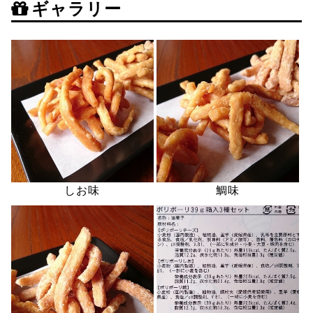
ギャラリー
しお味
鯛味