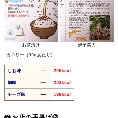
お茶漬け
伊予美人
カロリー（39gあたり）
しお味
205kcal
鯛味
203kcal
チーズ味
199kcal
お店の手提げ袋