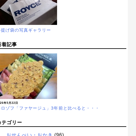
手提げ袋の写真ギャラリー
新着記事
026年5月22日
モロゾフ「ファヤージュ」3年前と比べると・・・
カテゴリー
おせんべい・おかき
(96)