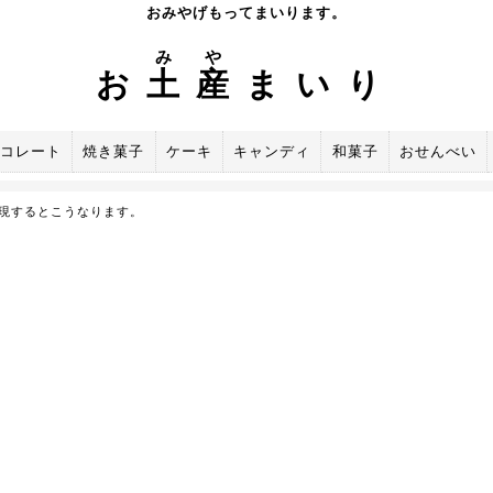
おみやげもってまいります。
み
や
お
土
産
まいり
コレート
焼き菓子
ケーキ
キャンディ
和菓子
おせんべい
現するとこうなります。