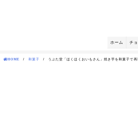
Skip
to
content
ホーム
チョ
HOME
/
和菓子
/
うぶた堂「ほくほくおいもさん」焼き芋を和菓子で再