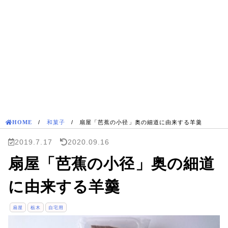
HOME
/
和菓子
/
扇屋「芭蕉の小径」奥の細道に由来する羊羹
2019.7.17
2020.09.16
扇屋「芭蕉の小径」奥の細道
に由来する羊羹
扇屋
栃木
自宅用