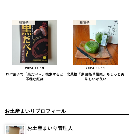
和菓子
和菓子
2024.11.19
2024.08.11
ロバ菓子司「黒だべ～」検索すると
北菓楼「夢開拓草饅頭」ちょっと美
不穏な紅麹
味しいが良い
お土産まいりプロフィール
お土産まいり管理人