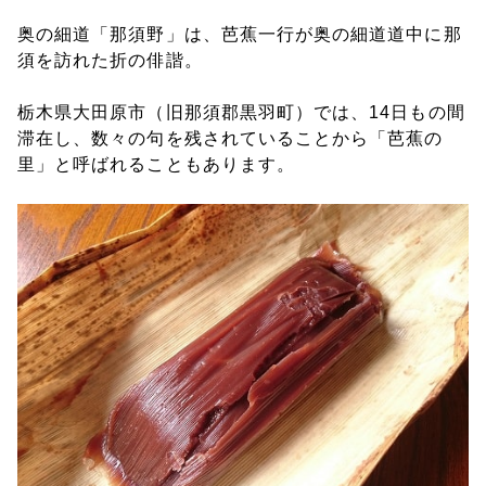
奥の細道「那須野」は、芭蕉一行が奥の細道道中に那
須を訪れた折の俳諧。
栃木県大田原市（旧那須郡黒羽町）では、14日もの間
滞在し、数々の句を残されていることから「芭蕉の
里」と呼ばれることもあります。