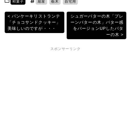
和菓子
扇屋
栃木
自宅用
er
e
n
k
b
a
et
投
パンケーキリストランテ
シュガーバターの木「プレ
「チョコサンドクッキー」
ーンバターの木」バター感
o
稿
美味しいのですが・・・
をバージョンUPしたバタ
o
ーの木
ナ
k
ビ
スポンサーリンク
ゲ
ー
シ
ョ
ン