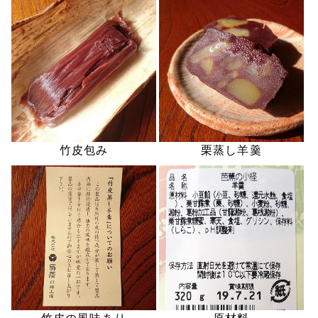
竹皮包み
栗蒸し羊羹