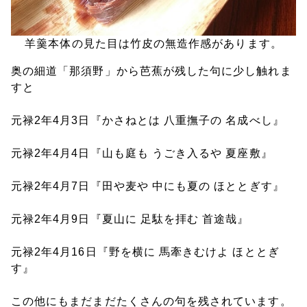
羊羹本体の見た目は竹皮の無造作感があります。
奥の細道「那須野」から芭蕉が残した句に少し触れま
すと
元禄2年4月3日『かさねとは 八重撫子の 名成べし』
元禄2年4月4日『山も庭も うごき入るや 夏座敷』
元禄2年4月7日『田や麦や 中にも夏の ほととぎす』
元禄2年4月9日『夏山に 足駄を拝む 首途哉』
元禄2年4月16日『野を横に 馬牽きむけよ ほととぎ
す』
この他にもまだまだたくさんの句を残されています。