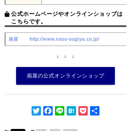
公式ホームページやオンラインショップは
こちらです。
扇屋
http://www.nasu-ougiya.co.jp/
↓ ↓ ↓
扇屋の公式オンラインショップ
T
F
Li
H
P
共
w
a
n
at
o
有
itt
c
e
e
c