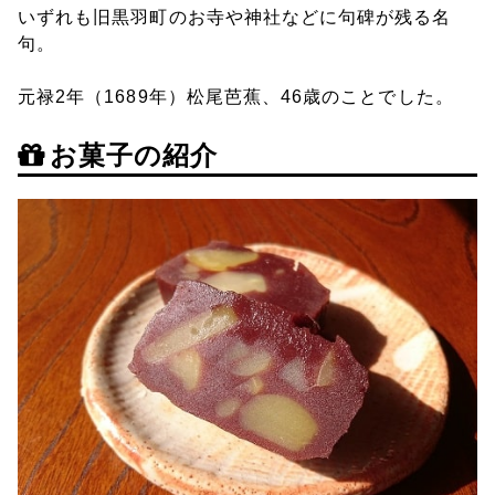
いずれも旧黒羽町のお寺や神社などに句碑が残る名
句。
元禄2年（1689年）松尾芭蕉、46歳のことでした。
お菓子の紹介