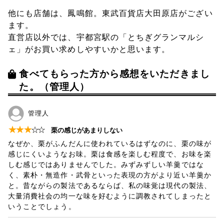
他にも店舗は、鳳鳴館。東武百貨店大田原店がござい
ます。
直営店以外では、宇都宮駅の「とちぎグランマルシ
ェ」がお買い求めしやすいかと思います。
食べてもらった方から感想をいただきまし
た。（管理人）
管理人
★
★
★
☆
☆
栗の感じがあまりしない
なぜか、栗がふんだんに使われているはずなのに、栗の味が
感じにくいようなお味。栗は食感を楽しむ程度で、お味を楽
しむ感じではありませんでした。みずみずしい羊羹ではな
く、素朴・無造作・武骨といった表現の方がより近い羊羹か
と。昔ながらの製法であるならば、私の味覚は現代の製法、
大量消費社会の均一な味を好むように調教されてしまったと
いうことでしょう。