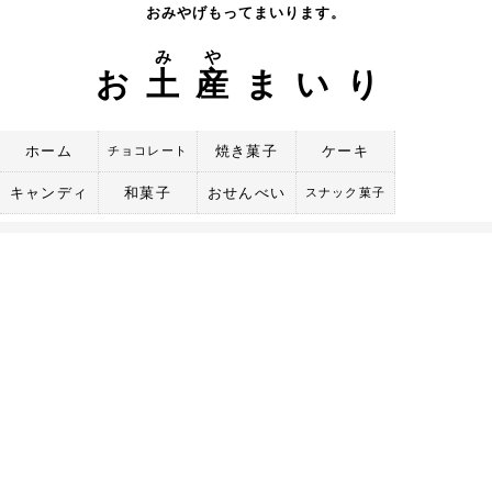
Skip
おみやげもってまいります。
to
み
や
content
お
土
産
まいり
ホーム
焼き菓子
ケーキ
チョコレート
キャンディ
和菓子
おせんべい
スナック菓子