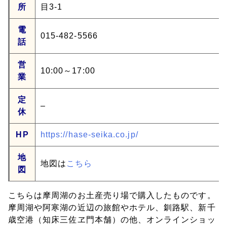
所
目3-1
電
015-482-5566
話
営
10:00～17:00
業
定
–
休
HP
https://hase-seika.co.jp/
地
地図は
こちら
図
こちらは摩周湖のお土産売り場で購入したものです。
摩周湖や阿寒湖の近辺の旅館やホテル、釧路駅、新千
歳空港（知床三佐ヱ門本舗）の他、オンラインショッ