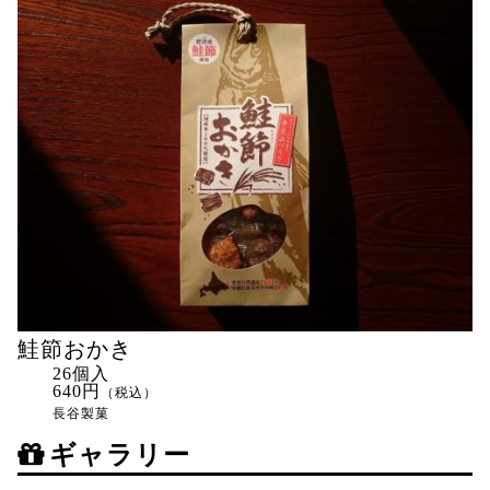
鮭節おかき
26個入
640円
（税込）
長谷製菓
ギャラリー