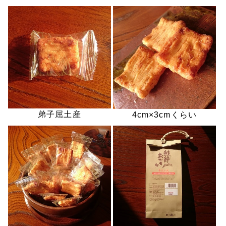
弟子屈土産
4cm×3cmくらい