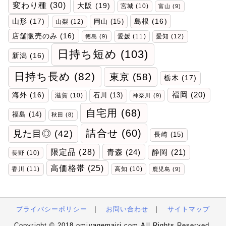
変わり種
(30)
大阪
(19)
宮城
(10)
富山
(9)
山形
(17)
岡山
(15)
島根
(16)
山梨
(12)
店舗販売のみ
(16)
愛媛
(11)
愛知
(12)
徳島
(9)
日持ち短め
(103)
新潟
(16)
日持ち長め
(82)
東京
(58)
栃木
(17)
福岡
(20)
海外
(16)
石川
(13)
滋賀
(10)
神奈川
(9)
自宅用
(68)
福島
(14)
秋田
(8)
詰合せ
(60)
見た目◎
(42)
長崎
(15)
限定品
(28)
青森
(24)
静岡
(21)
長野
(10)
高価格帯
(25)
香川
(11)
高知
(10)
鹿児島
(9)
プライバシーポリシー
|
お問い合わせ
|
サイトマップ
Copyright © 2018 omiyagemairi.com All Rights Reserved.