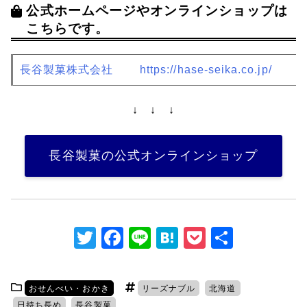
公式ホームページやオンラインショップは
こちらです。
長谷製菓株式会社
https://hase-seika.co.jp/
↓ ↓ ↓
長谷製菓の公式オンラインショップ
T
F
Li
H
P
共
w
a
n
at
o
有
itt
c
e
e
c
おせんべい・おかき
リーズナブル
北海道
er
e
n
k
日持ち長め
長谷製菓