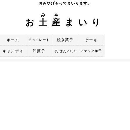
Skip
おみやげもってまいります。
to
み
や
content
お
土
産
まいり
ホーム
焼き菓子
ケーキ
チョコレート
キャンディ
和菓子
おせんべい
スナック菓子