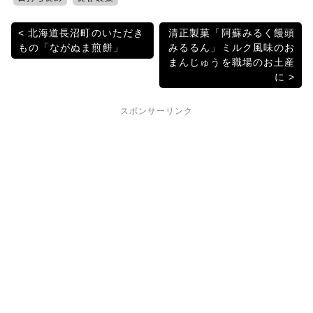
b
a
et
投
北海道長沼町のいただき
清正製菓「阿蘇みるく饅頭
o
もの「ながぬま煎餅」
みるるん」ミルク風味のお
稿
o
まんじゅうを職場のお土産
に
k
ナ
ビ
スポンサーリンク
ゲ
ー
シ
ョ
ン