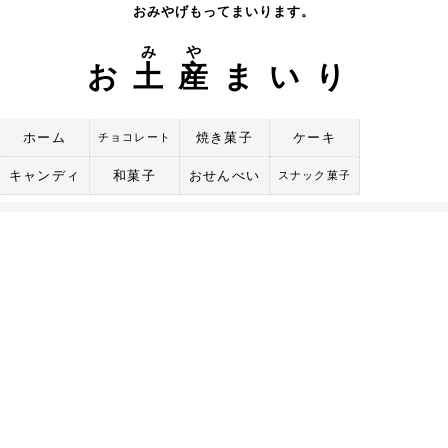
Skip
おみやげもってまいります。
to
み
や
content
お
土
産
まいり
ホーム
焼き菓子
ケーキ
チョコレート
キャンディ
和菓子
おせんべい
スナック菓子