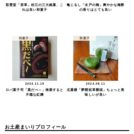
彩雲堂「若草」松江の三大銘菓、こ
亀じるし「水戸の梅」爽やかな梅酢
れは良い和菓子
の香りはとても良い
和菓子
和菓子
2024.11.19
2024.08.11
ロバ菓子司「黒だべ～」検索すると
北菓楼「夢開拓草饅頭」ちょっと美
不穏な紅麹
味しいが良い
お土産まいりプロフィール