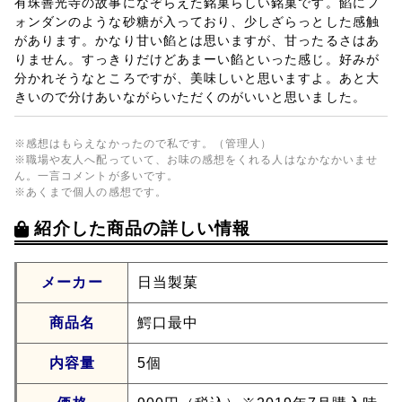
有珠善光寺の故事になぞらえた銘菓らしい銘菓です。餡にフ
ォンダンのような砂糖が入っており、少しざらっとした感触
があります。かなり甘い餡とは思いますが、甘ったるさはあ
りません。すっきりだけどあまーい餡といった感じ。好みが
分かれそうなところですが、美味しいと思いますよ。あと大
きいので分けあいながらいただくのがいいと思いました。
※感想はもらえなかったので私です。（管理人）
※職場や友人へ配っていて、お味の感想をくれる人はなかなかいませ
ん。一言コメントが多いです。
※あくまで個人の感想です。
紹介した商品の詳しい情報
メーカー
日当製菓
商品名
鰐口最中
内容量
5個