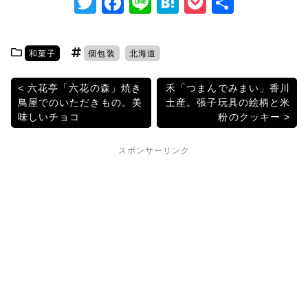
T
F
Li
H
P
共
w
a
n
at
o
有
itt
c
e
e
c
和菓子
個包装
北海道
er
e
n
k
b
a
et
投
六花亭「六花の森」焼き
禾「つまんでみまい」香川
鳥屋でのいただきもの。美
土産。張子玩具の絵柄と米
o
稿
味しいチョコ
粉のクッキー
o
ナ
k
スポンサーリンク
ビ
ゲ
ー
シ
ョ
ン