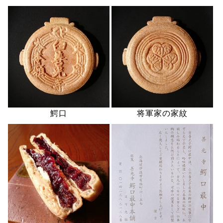
鰐口
将軍家の家紋