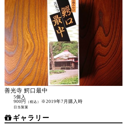
善光寺 鰐口最中
5個入
900円
※2019年7月購入時
（税込）
日当製菓
ギャラリー