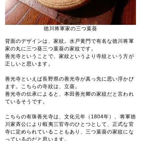
徳川将軍家の三つ葉葵
背面のデザインは、家紋。水戸黄門で有名な徳川将軍
家の丸に三つ葵三つ葉葵の家紋です。
善光寺ということで、家紋というより寺紋という方が
正しいと思います。
善光寺といえば長野県の善光寺が真っ先に思い浮かび
ます。こちらの寺紋は、立葵。
善光寺の伝承によると、本田善光卿の家紋だと言われ
ているそうです。
こちらの有珠善光寺は、文化元年（1804年）、将軍徳
川家斉公により蝦夷三官寺のひとつとして、正式な官
寺に定められていることもあり、三つ葉葵の家紋にな
っているのだと思います。